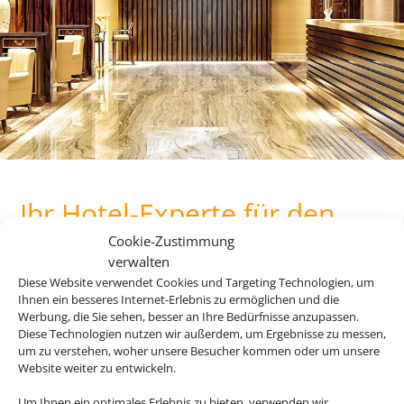
Ihr Hotel-Experte für den
perfekten Urlaub mit
Cookie-Zustimmung
Bahnanreise
verwalten
Diese Website verwendet Cookies und Targeting Technologien, um
Ihnen ein besseres Internet-Erlebnis zu ermöglichen und die
Werbung, die Sie sehen, besser an Ihre Bedürfnisse anzupassen.
Diese Technologien nutzen wir außerdem, um Ergebnisse zu messen,
Bauen Sie sich Ihre Reise selbst zusammen und profitieren
um zu verstehen, woher unsere Besucher kommen oder um unsere
Sie dabei von maximaler Flexibilität. Die besten
Website weiter zu entwickeln.
Hotelangebote für Ihren Urlaub finden Sie dabei bei uns.
Um Ihnen ein optimales Erlebnis zu bieten, verwenden wir