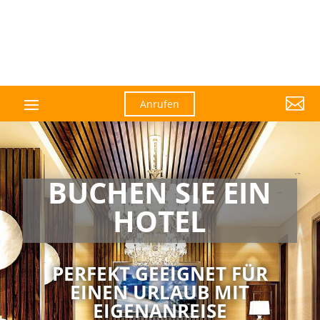

Anrufen
BUCHEN SIE EIN
HOTEL
PERFEKT GEEIGNET FÜR
EINEN URLAUB MIT
EIGENANREISE